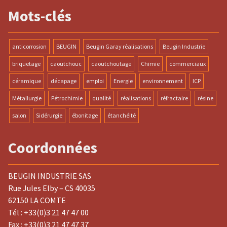
Mots-clés
anticorrosion
BEUGIN
Beugin Garay réalisations
Beugin Industrie
briquetage
caoutchouc
caoutchoutage
Chimie
commerciaux
céramique
décapage
emploi
Energie
environnement
ICP
Métallurgie
Pétrochimie
qualité
réalisations
réfractaire
résine
salon
Sidérurgie
ébonitage
étanchéité
Coordonnées
BEUGIN INDUSTRIE SAS
Rue Jules Elby – CS 40035
62150 LA COMTE
Tél : +33(0)3 21 47 47 00
Fax : +33(0)3 21 47 47 37