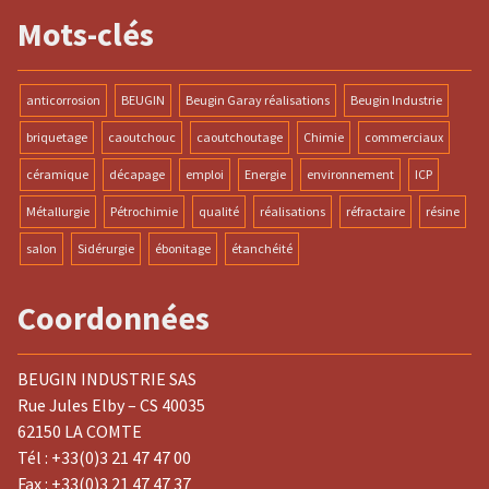
Mots-clés
anticorrosion
BEUGIN
Beugin Garay réalisations
Beugin Industrie
briquetage
caoutchouc
caoutchoutage
Chimie
commerciaux
céramique
décapage
emploi
Energie
environnement
ICP
Métallurgie
Pétrochimie
qualité
réalisations
réfractaire
résine
salon
Sidérurgie
ébonitage
étanchéité
Coordonnées
BEUGIN INDUSTRIE SAS
Rue Jules Elby – CS 40035
62150 LA COMTE
Tél : +33(0)3 21 47 47 00
Fax : +33(0)3 21 47 47 37